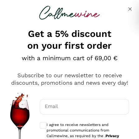
Skip to content
Describe what you are looking for
Get a 5% discount
on your first order
Ottimo
with a minimum cart of 69,00 €
4,5
/5
2.552
Subscribe to our newsletter to receive
recensioni
discounts, promotions and news every day!
Le nostre recensioni a 4 e 5 stelle.
Clicca qui per leggerle tutte >
Email
Precedente
Successivo
Optional consents to receive communicat
I agree to receive newsletters and
Oggi
promotional communications from
Ottima facilità di acquisto sul sito e consegna
Callmewine, as required by the .
Privacy