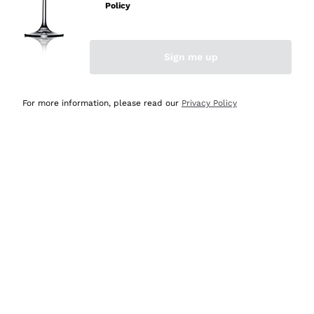
velocissima
Policy
Acquirente verificato
Sign me up
Ieri
Perfetti e attenti al cliente
For more information, please read our
Privacy Policy
Acquirente verificato
2 Giorni Fa
Semplice nell'uso, puntuali e veloci.
Acquirente verificato
2 Giorni Fa
Ottima come sempre!