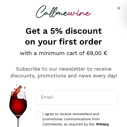
Skip to content
Describe what you are looking for
Get a 5% discount
on your first order
Ottimo
with a minimum cart of 69,00 €
4,5
/5
2.566
Subscribe to our newsletter to receive
recensioni
discounts, promotions and news every day!
Le nostre recensioni a 4 e 5 stelle.
Clicca qui per leggerle tutte >
Email
Precedente
Successivo
Optional consents to receive communicat
I agree to receive newsletters and
Ieri
promotional communications from
Ordine tutto ok, niente da dire a riguardo. Il sito in se
Callmewine, as required by the .
Privacy