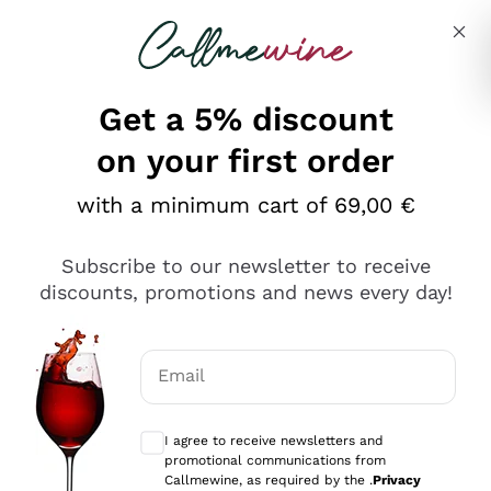
Skip to content
Describe what you are looking for
Get a 5% discount
on your first order
Ottimo
with a minimum cart of 69,00 €
4,5
/5
2.566
Subscribe to our newsletter to receive
recensioni
discounts, promotions and news every day!
Le nostre recensioni a 4 e 5 stelle.
Clicca qui per leggerle tutte >
Email
Precedente
Successivo
Optional consents to receive communicat
I agree to receive newsletters and
Oggi
promotional communications from
Ordine tutto ok, niente da dire a riguardo. Il sito in se
Callmewine, as required by the .
Privacy