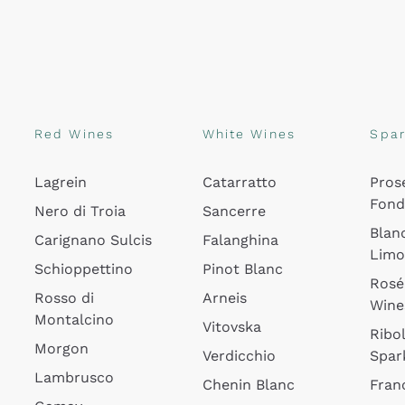
Red Wines
White Wines
Spar
Lagrein
Catarratto
Pros
Fon
Nero di Troia
Sancerre
Blan
Carignano Sulcis
Falanghina
Lim
Schioppettino
Pinot Blanc
Rosé
Rosso di
Arneis
Wine
Montalcino
Vitovska
Ribol
Morgon
Verdicchio
Spar
Lambrusco
Chenin Blanc
Fran