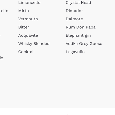
Limoncello
Crystal Head
ello
Mirto
Dictador
Vermouth
Dalmore
Bitter
Rum Don Papa
o
Acquavite
Elephant gin
Whisky Blended
Vodka Grey Goose
Cocktail
Lagavulin
io