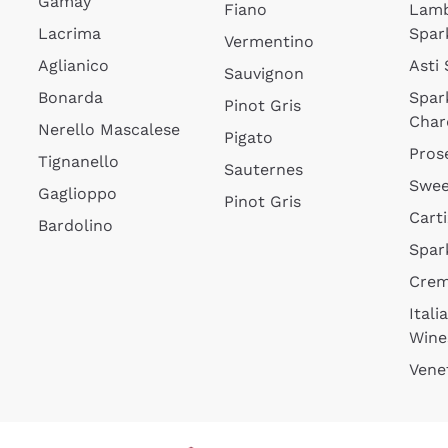
Gamay
Fiano
Lam
Lacrima
Spar
Vermentino
Aglianico
Asti
Sauvignon
Bonarda
Spar
Pinot Gris
Char
Nerello Mascalese
Pigato
Pros
Tignanello
Sauternes
Swee
Gaglioppo
Pinot Gris
Cart
Bardolino
Spar
Cre
Itali
Wine
Vene