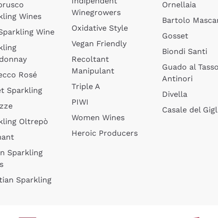
Indipendent
brusco
Ornellaia
Winegrowers
kling Wines
Bartolo Mascar
Oxidative Style
 Sparkling Wine
Gosset
Vegan Friendly
kling
Biondi Santi
donnay
Recoltant
Guado al Tass
Manipulant
ecco Rosé
Antinori
Triple A
t Sparkling
Divella
PIWI
izze
Casale del Gigl
Women Wines
kling Oltrepò
Heroic Producers
mant
an Sparkling
s
tian Sparkling