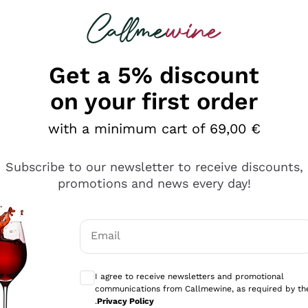
 looking for
Champagne
Sparkling Wines
Al
Get a 5% discount
on your first order
with a minimum cart of 69,00 €
Subscribe to our newsletter to receive discounts,
promotions and news every day!
Email
Optional consents to receive communicati
I agree to receive newsletters and promotional
communications from Callmewine, as required by th
sima
.
Privacy Policy