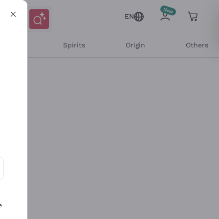
EN
l Wines
Spirits
Origin
Others
ons and personalized offers
e