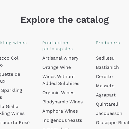
Explore the catalog
kling wines
Production
Producers
philosophies
ecco Col
Artisanal winery
Sedilesu
do
Orange Wine
Bastianich
quette de
Wines Without
Ceretto
oux
Added Sulphites
Masseto
 Sparkling
Organic Wines
Agrapart
s
Biodynamic Wines
Quintarelli
la Gialla
Amphora Wines
kling Wines
Jacquesson
Indigenous Yeasts
ciacorta Rosé
Giuseppe Rinal