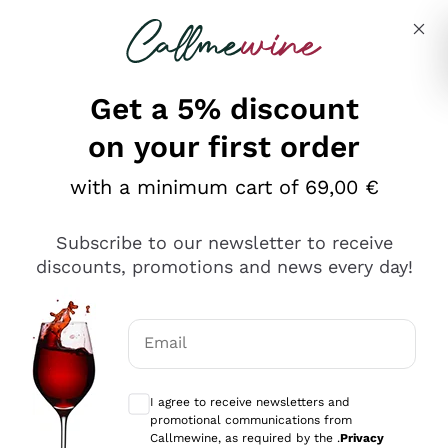
Skip to content
Describe what you are looking for
Get a 5% discount
on your first order
Ottimo
with a minimum cart of 69,00 €
4,5
/5
2.566
Subscribe to our newsletter to receive
recensioni
discounts, promotions and news every day!
Le nostre recensioni a 4 e 5 stelle.
Clicca qui per leggerle tutte >
Email
Precedente
Successivo
Optional consents to receive communicat
I agree to receive newsletters and
Ieri
promotional communications from
Ordine tutto ok, niente da dire a riguardo. Il sito in se
Callmewine, as required by the .
Privacy