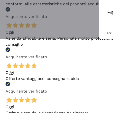
conformi alle caratteristiche dei prodotti acquistati
Acquirente verificato
Oggi
For
Azienda affidabile e seria. Personale molto profession
consiglio
Acquirente verificato
Oggi
Offerte vantaggiose, consegna rapida
Acquirente verificato
Oggi
Ottimo e rapido, un’esperienza da ripetere