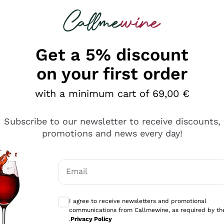
 looking for
Champagne
Sparkling Wines
Al
Get a 5% discount
on your first order
with a minimum cart of 69,00 €
Subscribe to our newsletter to receive discounts,
promotions and news every day!
Email
Optional consents to receive communicati
I agree to receive newsletters and promotional
communications from Callmewine, as required by th
tanti prodotti diversi e con un ampio range di prezzo. Le 
.
Privacy Policy