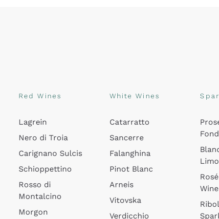
Red Wines
White Wines
Spar
Lagrein
Catarratto
Pros
Fon
Nero di Troia
Sancerre
Blan
Carignano Sulcis
Falanghina
Lim
Schioppettino
Pinot Blanc
Rosé
Rosso di
Arneis
Wine
Montalcino
Vitovska
Ribol
Morgon
Verdicchio
Spar