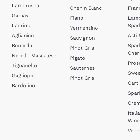
Lambrusco
Chenin Blanc
Fran
Gamay
Fiano
Lam
Lacrima
Spar
Vermentino
Aglianico
Asti
Sauvignon
Bonarda
Spar
Pinot Gris
Char
Nerello Mascalese
Pigato
Pros
Tignanello
Sauternes
Swee
Gaglioppo
Pinot Gris
Cart
Bardolino
Spar
Cre
Itali
Wine
Vene