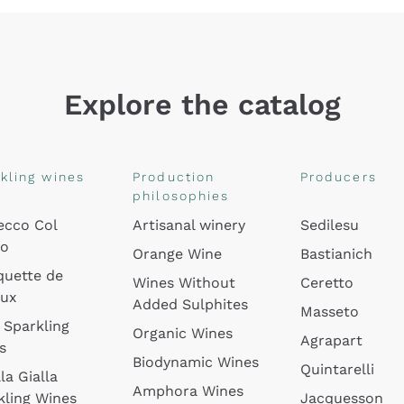
Explore the catalog
kling wines
Production
Producers
philosophies
ecco Col
Artisanal winery
Sedilesu
do
Orange Wine
Bastianich
quette de
Wines Without
Ceretto
oux
Added Sulphites
Masseto
 Sparkling
Organic Wines
Agrapart
s
Biodynamic Wines
Quintarelli
la Gialla
Amphora Wines
kling Wines
Jacquesson