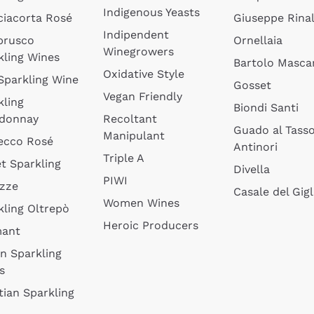
Indigenous Yeasts
ciacorta Rosé
Giuseppe Rinal
Indipendent
brusco
Ornellaia
Winegrowers
kling Wines
Bartolo Mascar
Oxidative Style
 Sparkling Wine
Gosset
Vegan Friendly
kling
Biondi Santi
donnay
Recoltant
Guado al Tass
Manipulant
ecco Rosé
Antinori
Triple A
t Sparkling
Divella
PIWI
izze
Casale del Gigl
Women Wines
kling Oltrepò
Heroic Producers
mant
an Sparkling
s
tian Sparkling