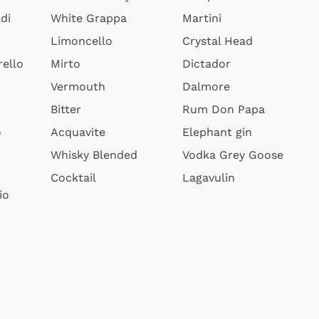
di
White Grappa
Martini
Limoncello
Crystal Head
ello
Mirto
Dictador
Vermouth
Dalmore
Bitter
Rum Don Papa
o
Acquavite
Elephant gin
Whisky Blended
Vodka Grey Goose
Cocktail
Lagavulin
io