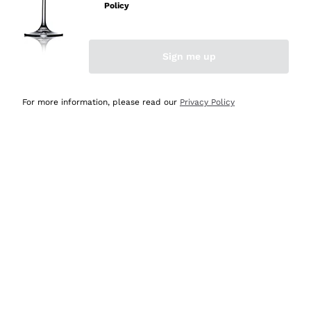
professionalità
Policy
Acquirente verificato
Sign me up
Oggi
Seri affidabili
For more information, please read our
Privacy Policy
Acquirente verificato
Ieri
Il catalogo offre moltissime possibilità di scelta tra tanti
prodotti diversi e con un ampio range di prezzo. Le
indicazioni dei consulenti sono estremamente chiare e
conformi alle caratteristiche dei prodotti acquistati
Acquirente verificato