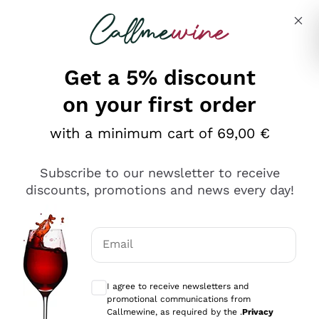
Skip to content
Describe what you are looking for
Get a 5% discount
on your first order
Ottimo
with a minimum cart of 69,00 €
4,5
/5
2.561
Subscribe to our newsletter to receive
recensioni
discounts, promotions and news every day!
Le nostre recensioni a 4 e 5 stelle.
Clicca qui per leggerle tutte >
Email
Precedente
Successivo
Optional consents to receive communicat
I agree to receive newsletters and
Oggi
promotional communications from
Acquisto semplice nelle modalità, gestito con rapidità e
Callmewine, as required by the .
Privacy