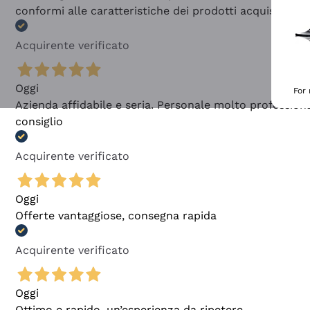
conformi alle caratteristiche dei prodotti acquistati
Acquirente verificato
Oggi
For
Azienda affidabile e seria. Personale molto profession
consiglio
Acquirente verificato
Oggi
Offerte vantaggiose, consegna rapida
Acquirente verificato
Oggi
Ottimo e rapido, un’esperienza da ripetere