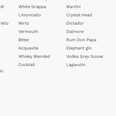
di
White Grappa
Martini
Limoncello
Crystal Head
ello
Mirto
Dictador
Vermouth
Dalmore
Bitter
Rum Don Papa
o
Acquavite
Elephant gin
Whisky Blended
Vodka Grey Goose
Cocktail
Lagavulin
io