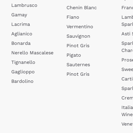
Lambrusco
Chenin Blanc
Fran
Gamay
Fiano
Lam
Lacrima
Spar
Vermentino
Aglianico
Asti
Sauvignon
Bonarda
Spar
Pinot Gris
Char
Nerello Mascalese
Pigato
Pros
Tignanello
Sauternes
Swee
Gaglioppo
Pinot Gris
Cart
Bardolino
Spar
Cre
Itali
Wine
Vene