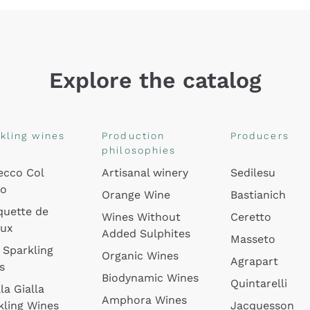
Explore the catalog
kling wines
Production
Producers
philosophies
ecco Col
Artisanal winery
Sedilesu
do
Orange Wine
Bastianich
quette de
Wines Without
Ceretto
oux
Added Sulphites
Masseto
 Sparkling
Organic Wines
Agrapart
s
Biodynamic Wines
Quintarelli
la Gialla
Amphora Wines
kling Wines
Jacquesson