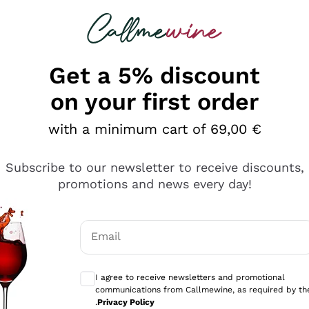
 looking for
Champagne
Sparkling Wines
Al
Get a 5% discount
on your first order
with a minimum cart of 69,00 €
Subscribe to our newsletter to receive discounts,
promotions and news every day!
Email
Optional consents to receive communicati
I agree to receive newsletters and promotional
communications from Callmewine, as required by th
tanti prodotti diversi e con un ampio range di prezzo. Le 
.
Privacy Policy