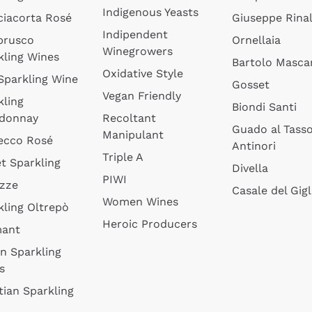
Indigenous Yeasts
ciacorta Rosé
Giuseppe Rinal
Indipendent
brusco
Ornellaia
Winegrowers
kling Wines
Bartolo Mascar
Oxidative Style
 Sparkling Wine
Gosset
Vegan Friendly
kling
Biondi Santi
donnay
Recoltant
Guado al Tass
Manipulant
ecco Rosé
Antinori
Triple A
t Sparkling
Divella
PIWI
izze
Casale del Gigl
Women Wines
kling Oltrepò
Heroic Producers
mant
an Sparkling
s
tian Sparkling