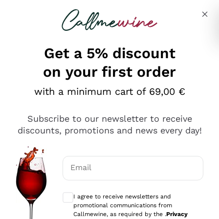
Skip to content
Describe what you are looking for
Get a 5% discount
on your first order
Ottimo
with a minimum cart of 69,00 €
4,5
/5
2.567
Subscribe to our newsletter to receive
recensioni
discounts, promotions and news every day!
Le nostre recensioni a 4 e 5 stelle.
Clicca qui per leggerle tutte >
Email
Precedente
Successivo
Optional consents to receive communicat
I agree to receive newsletters and
Oggi
promotional communications from
Ottimo servizio!
Callmewine, as required by the .
Privacy