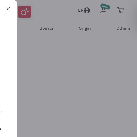
EN
l Wines
Spirits
Origin
Others
ons and personalized offers
e