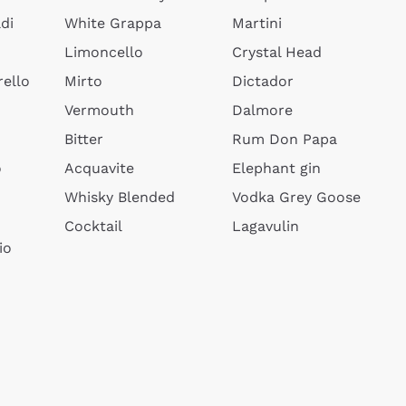
di
White Grappa
Martini
Limoncello
Crystal Head
ello
Mirto
Dictador
Vermouth
Dalmore
Bitter
Rum Don Papa
o
Acquavite
Elephant gin
Whisky Blended
Vodka Grey Goose
Cocktail
Lagavulin
io