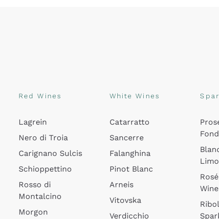
Red Wines
White Wines
Spar
Lagrein
Catarratto
Pros
Fon
Nero di Troia
Sancerre
Blan
Carignano Sulcis
Falanghina
Lim
Schioppettino
Pinot Blanc
Rosé
Rosso di
Arneis
Wine
Montalcino
Vitovska
Ribol
Morgon
Verdicchio
Spar