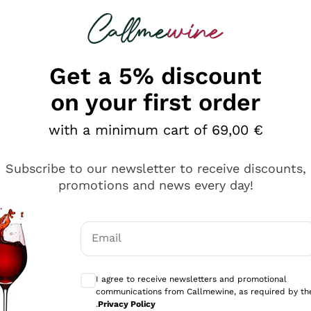
 looking for
Champagne
Sparkling Wines
Al
Get a 5% discount
on your first order
with a minimum cart of 69,00 €
Subscribe to our newsletter to receive discounts,
promotions and news every day!
Email
Optional consents to receive communicati
I agree to receive newsletters and promotional
communications from Callmewine, as required by th
e professionalità
.
Privacy Policy