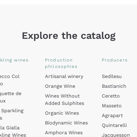
Explore the catalog
kling wines
Production
Producers
philosophies
ecco Col
Artisanal winery
Sedilesu
do
Orange Wine
Bastianich
quette de
Wines Without
Ceretto
oux
Added Sulphites
Masseto
 Sparkling
Organic Wines
Agrapart
s
Biodynamic Wines
Quintarelli
la Gialla
Amphora Wines
kling Wines
Jacquesson