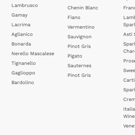
Lambrusco
Chenin Blanc
Fran
Gamay
Fiano
Lam
Lacrima
Spar
Vermentino
Aglianico
Asti
Sauvignon
Bonarda
Spar
Pinot Gris
Char
Nerello Mascalese
Pigato
Pros
Tignanello
Sauternes
Swee
Gaglioppo
Pinot Gris
Cart
Bardolino
Spar
Cre
Itali
Wine
Vene