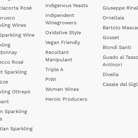
Indigenous Yeasts
ciacorta Rosé
Giuseppe Rinal
Indipendent
brusco
Ornellaia
Winegrowers
kling Wines
Bartolo Mascar
Oxidative Style
 Sparkling Wine
Gosset
Vegan Friendly
kling
Biondi Santi
donnay
Recoltant
Guado al Tass
Manipulant
ecco Rosé
Antinori
Triple A
t Sparkling
Divella
PIWI
izze
Casale del Gigl
Women Wines
kling Oltrepò
Heroic Producers
mant
an Sparkling
s
tian Sparkling