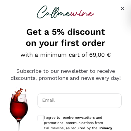
Skip to content
Describe what you are looking for
Get a 5% discount
on your first order
Ottimo
with a minimum cart of 69,00 €
4,5
/5
2.561
Subscribe to our newsletter to receive
recensioni
discounts, promotions and news every day!
Le nostre recensioni a 4 e 5 stelle.
Clicca qui per leggerle tutte >
Email
Precedente
Successivo
Optional consents to receive communicat
I agree to receive newsletters and
Oggi
promotional communications from
Acquisto semplice nelle modalità, gestito con rapidità e
Callmewine, as required by the .
Privacy