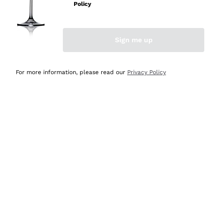
professionalità
Policy
Acquirente verificato
Sign me up
Ieri
Seri affidabili
For more information, please read our
Privacy Policy
Acquirente verificato
Ieri
Il catalogo offre moltissime possibilità di scelta tra tanti
prodotti diversi e con un ampio range di prezzo. Le
indicazioni dei consulenti sono estremamente chiare e
conformi alle caratteristiche dei prodotti acquistati
Acquirente verificato