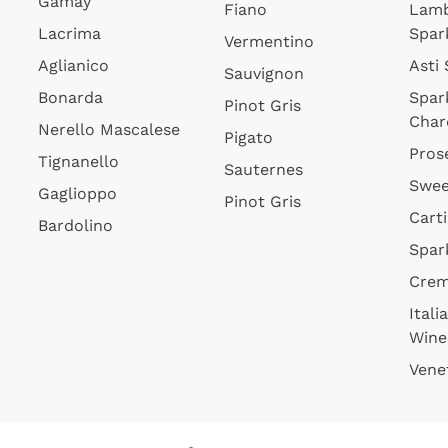
Gamay
Fiano
Lam
Lacrima
Spar
Vermentino
Aglianico
Asti
Sauvignon
Bonarda
Spar
Pinot Gris
Char
Nerello Mascalese
Pigato
Pros
Tignanello
Sauternes
Swee
Gaglioppo
Pinot Gris
Cart
Bardolino
Spar
Cre
Itali
Wine
Vene