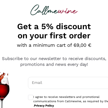
 looking for
Champagne
Sparkling Wines
Al
Get a 5% discount
on your first order
with a minimum cart of 69,00 €
Subscribe to our newsletter to receive discounts,
promotions and news every day!
Email
Optional consents to receive communicati
I agree to receive newsletters and promotional
communications from Callmewine, as required by th
sima
.
Privacy Policy