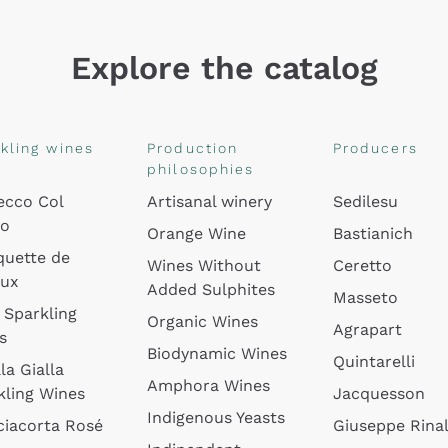
Explore the catalog
kling wines
Production
Producers
philosophies
ecco Col
Artisanal winery
Sedilesu
do
Orange Wine
Bastianich
quette de
Wines Without
Ceretto
oux
Added Sulphites
Masseto
 Sparkling
Organic Wines
Agrapart
s
Biodynamic Wines
Quintarelli
la Gialla
Amphora Wines
kling Wines
Jacquesson
Indigenous Yeasts
ciacorta Rosé
Giuseppe Rinal