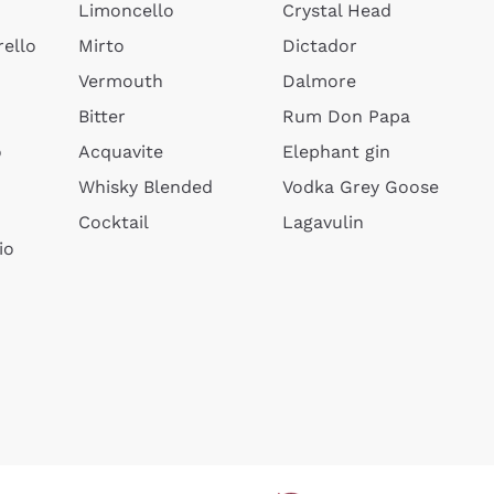
Limoncello
Crystal Head
ello
Mirto
Dictador
Vermouth
Dalmore
Bitter
Rum Don Papa
o
Acquavite
Elephant gin
Whisky Blended
Vodka Grey Goose
Cocktail
Lagavulin
io