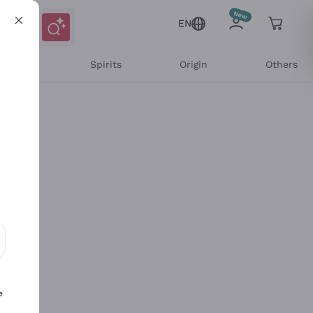
EN
l Wines
Spirits
Origin
Others
ons and personalized offers
e