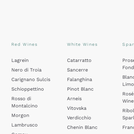
Red Wines
White Wines
Spar
Lagrein
Catarratto
Pros
Fon
Nero di Troia
Sancerre
Blan
Carignano Sulcis
Falanghina
Lim
Schioppettino
Pinot Blanc
Rosé
Rosso di
Arneis
Wine
Montalcino
Vitovska
Ribol
Morgon
Verdicchio
Spar
Lambrusco
Chenin Blanc
Fran