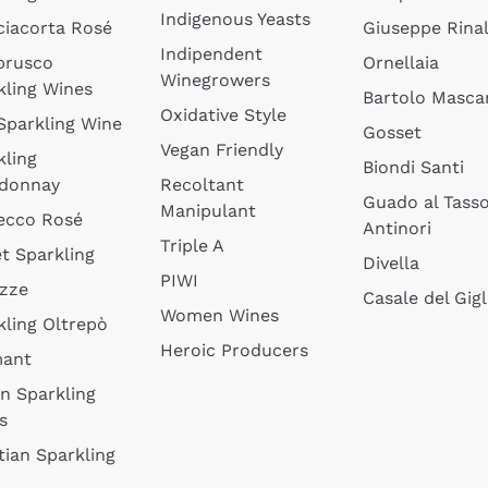
Indigenous Yeasts
ciacorta Rosé
Giuseppe Rinal
Indipendent
brusco
Ornellaia
Winegrowers
kling Wines
Bartolo Mascar
Oxidative Style
 Sparkling Wine
Gosset
Vegan Friendly
kling
Biondi Santi
donnay
Recoltant
Guado al Tass
Manipulant
ecco Rosé
Antinori
Triple A
t Sparkling
Divella
PIWI
izze
Casale del Gigl
Women Wines
kling Oltrepò
Heroic Producers
mant
an Sparkling
s
tian Sparkling