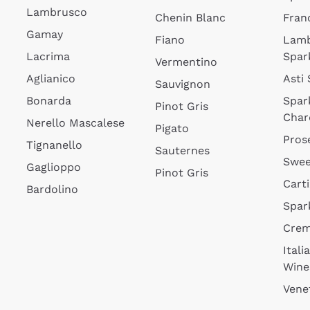
Lambrusco
Chenin Blanc
Fran
Gamay
Fiano
Lam
Lacrima
Spar
Vermentino
Aglianico
Asti
Sauvignon
Bonarda
Spar
Pinot Gris
Char
Nerello Mascalese
Pigato
Pros
Tignanello
Sauternes
Swee
Gaglioppo
Pinot Gris
Cart
Bardolino
Spar
Cre
Itali
Wine
Vene