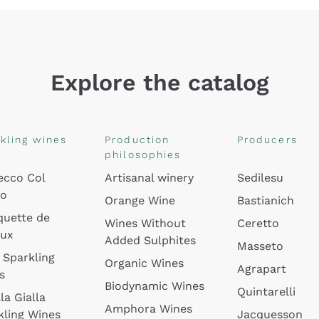
Explore the catalog
kling wines
Production
Producers
philosophies
ecco Col
Artisanal winery
Sedilesu
do
Orange Wine
Bastianich
quette de
Wines Without
Ceretto
oux
Added Sulphites
Masseto
 Sparkling
Organic Wines
Agrapart
s
Biodynamic Wines
Quintarelli
la Gialla
Amphora Wines
kling Wines
Jacquesson