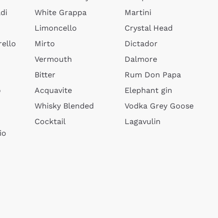
di
White Grappa
Martini
Limoncello
Crystal Head
ello
Mirto
Dictador
Vermouth
Dalmore
Bitter
Rum Don Papa
o
Acquavite
Elephant gin
Whisky Blended
Vodka Grey Goose
Cocktail
Lagavulin
io