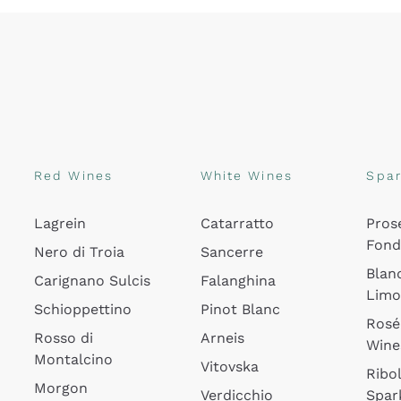
Red Wines
White Wines
Spar
Lagrein
Catarratto
Pros
Fon
Nero di Troia
Sancerre
Blan
Carignano Sulcis
Falanghina
Lim
Schioppettino
Pinot Blanc
Rosé
Rosso di
Arneis
Wine
Montalcino
Vitovska
Ribol
Morgon
Verdicchio
Spar