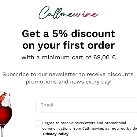
 looking for
Champagne
Sparkling Wines
Al
Get a 5% discount
on your first order
with a minimum cart of 69,00 €
Subscribe to our newsletter to receive discounts,
promotions and news every day!
Email
Optional consents to receive communicati
I agree to receive newsletters and promotional
communications from Callmewine, as required by th
e professionalità
.
Privacy Policy