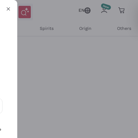
EN
l Wines
Spirits
Origin
Others
ons and personalized offers
e