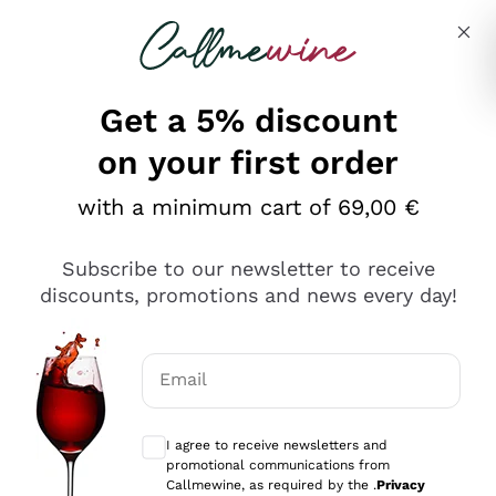
Skip to content
Describe what you are looking for
Get a 5% discount
on your first order
Ottimo
with a minimum cart of 69,00 €
4,5
/5
2.567
Subscribe to our newsletter to receive
recensioni
discounts, promotions and news every day!
Le nostre recensioni a 4 e 5 stelle.
Clicca qui per leggerle tutte >
Email
Precedente
Successivo
Optional consents to receive communicat
I agree to receive newsletters and
Oggi
promotional communications from
Ottimo servizio!
Callmewine, as required by the .
Privacy