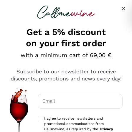
Skip to content
Describe what you are looking for
Get a 5% discount
on your first order
Ottimo
with a minimum cart of 69,00 €
4,5
/5
2.566
Subscribe to our newsletter to receive
recensioni
discounts, promotions and news every day!
Le nostre recensioni a 4 e 5 stelle.
Clicca qui per leggerle tutte >
Email
Precedente
Successivo
Optional consents to receive communicat
I agree to receive newsletters and
Oggi
promotional communications from
Ordine tutto ok, niente da dire a riguardo. Il sito in se
Callmewine, as required by the .
Privacy