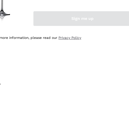
na e lo consiglio! 👍
Sign me up
 more information, please read our
Privacy Policy
.