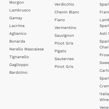
Morgon
Verdicchio
Spar
Lambrusco
Chenin Blanc
Fran
Gamay
Fiano
Lam
Lacrima
Spar
Vermentino
Aglianico
Asti
Sauvignon
Bonarda
Spar
Pinot Gris
Char
Nerello Mascalese
Pigato
Pros
Tignanello
Sauternes
Swee
Gaglioppo
Pinot Gris
Cart
Bardolino
Spar
Cre
Itali
Wine
Vene