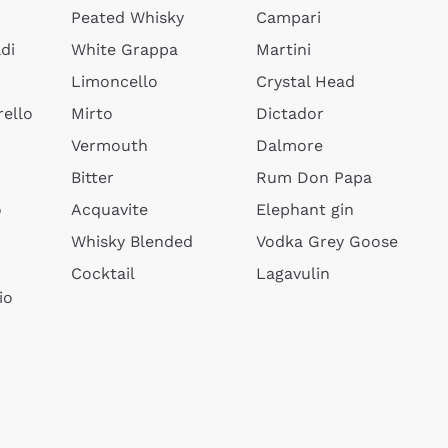
Peated Whisky
Campari
di
White Grappa
Martini
Limoncello
Crystal Head
ello
Mirto
Dictador
Vermouth
Dalmore
Bitter
Rum Don Papa
o
Acquavite
Elephant gin
Whisky Blended
Vodka Grey Goose
Cocktail
Lagavulin
io