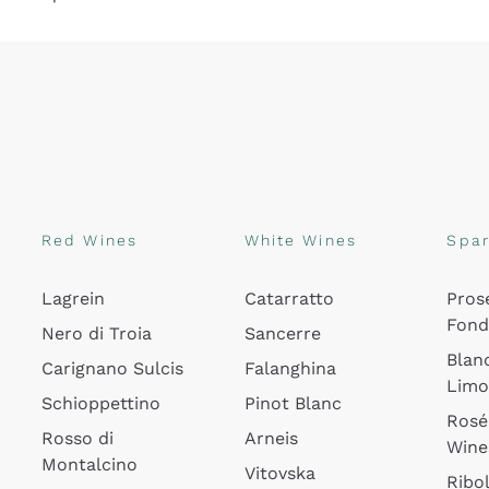
Red Wines
White Wines
Spar
Lagrein
Catarratto
Pros
Fon
Nero di Troia
Sancerre
Blan
Carignano Sulcis
Falanghina
Lim
Schioppettino
Pinot Blanc
Rosé
Rosso di
Arneis
Wine
Montalcino
Vitovska
Ribol