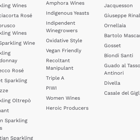
Amphora Wines
kling Wines
Jacquesson
Indigenous Yeasts
ciacorta Rosé
Giuseppe Rinal
Indipendent
brusco
Ornellaia
Winegrowers
kling Wines
Bartolo Mascar
Oxidative Style
 Sparkling Wine
Gosset
Vegan Friendly
kling
Biondi Santi
donnay
Recoltant
Guado al Tass
Manipulant
ecco Rosé
Antinori
Triple A
t Sparkling
Divella
PIWI
izze
Casale del Gigl
Women Wines
kling Oltrepò
Heroic Producers
mant
an Sparkling
s
tian Sparkling