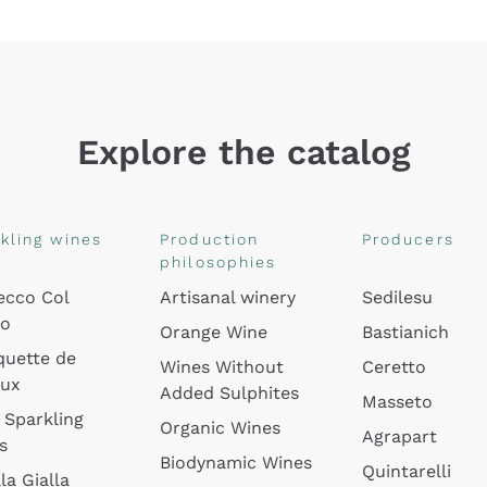
Explore the catalog
kling wines
Production
Producers
philosophies
ecco Col
Artisanal winery
Sedilesu
do
Orange Wine
Bastianich
quette de
Wines Without
Ceretto
oux
Added Sulphites
Masseto
 Sparkling
Organic Wines
Agrapart
s
Biodynamic Wines
Quintarelli
la Gialla