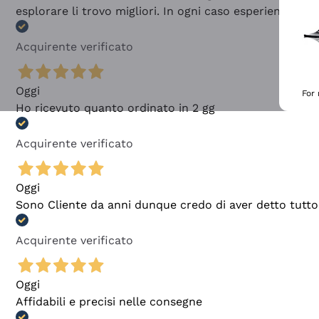
esplorare li trovo migliori. In ogni caso esperienza buo
Acquirente verificato
Oggi
For
Ho ricevuto quanto ordinato in 2 gg
Acquirente verificato
Oggi
Sono Cliente da anni dunque credo di aver detto tutto
Acquirente verificato
Oggi
Affidabili e precisi nelle consegne