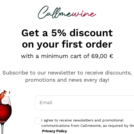
 looking for
Champagne
Sparkling Wines
Al
Get a 5% discount
on your first order
with a minimum cart of 69,00 €
Subscribe to our newsletter to receive discounts,
promotions and news every day!
Email
Optional consents to receive communicati
I agree to receive newsletters and promotional
communications from Callmewine, as required by th
se non è male ma secondo me ci sono alternative che hanno p
.
Privacy Policy