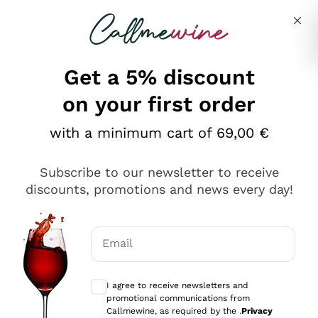
Skip to content
Describe what you are looking for
Get a 5% discount
on your first order
Ottimo
with a minimum cart of 69,00 €
4,5
/5
2.552
Subscribe to our newsletter to receive
recensioni
discounts, promotions and news every day!
Le nostre recensioni a 4 e 5 stelle.
Clicca qui per leggerle tutte >
Email
Precedente
Successivo
Optional consents to receive communicat
I agree to receive newsletters and
Oggi
promotional communications from
Ottima facilità di acquisto sul sito e consegna
Callmewine, as required by the .
Privacy