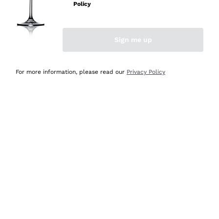
velocissima
Policy
Acquirente verificato
Sign me up
Ieri
Perfetti e attenti al cliente
For more information, please read our
Privacy Policy
Acquirente verificato
Ieri
Semplice nell'uso, puntuali e veloci.
Acquirente verificato
Ieri
Ottima come sempre!