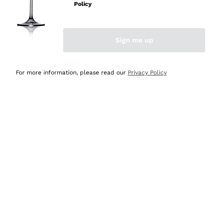
professionalità
Policy
Acquirente verificato
Sign me up
Oggi
Seri affidabili
For more information, please read our
Privacy Policy
Acquirente verificato
Ieri
Il catalogo offre moltissime possibilità di scelta tra tanti
prodotti diversi e con un ampio range di prezzo. Le
indicazioni dei consulenti sono estremamente chiare e
conformi alle caratteristiche dei prodotti acquistati
Acquirente verificato