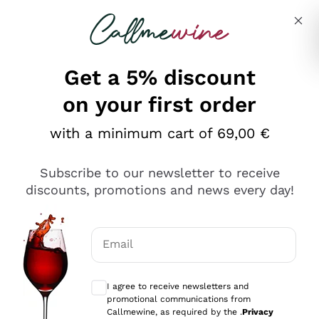
Skip to content
Describe what you are looking for
Get a 5% discount
on your first order
Ottimo
with a minimum cart of 69,00 €
4,5
/5
2.561
Subscribe to our newsletter to receive
recensioni
discounts, promotions and news every day!
Le nostre recensioni a 4 e 5 stelle.
Clicca qui per leggerle tutte >
Email
Precedente
Successivo
Optional consents to receive communicat
I agree to receive newsletters and
Oggi
promotional communications from
Acquisto semplice nelle modalità, gestito con rapidità e
Callmewine, as required by the .
Privacy