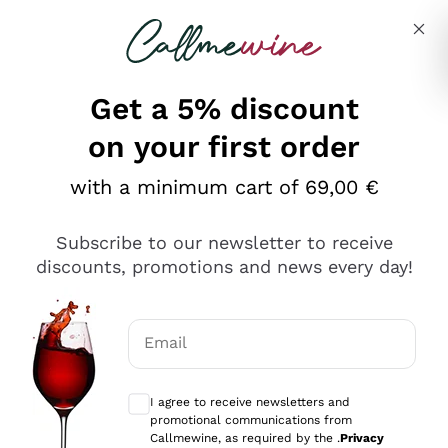
Skip to content
Describe what you are looking for
Get a 5% discount
on your first order
Ottimo
with a minimum cart of 69,00 €
4,5
/5
2.552
Subscribe to our newsletter to receive
recensioni
discounts, promotions and news every day!
Le nostre recensioni a 4 e 5 stelle.
Clicca qui per leggerle tutte >
Email
Precedente
Successivo
Optional consents to receive communicat
I agree to receive newsletters and
Oggi
promotional communications from
Ottima facilità di acquisto sul sito e consegna
Callmewine, as required by the .
Privacy