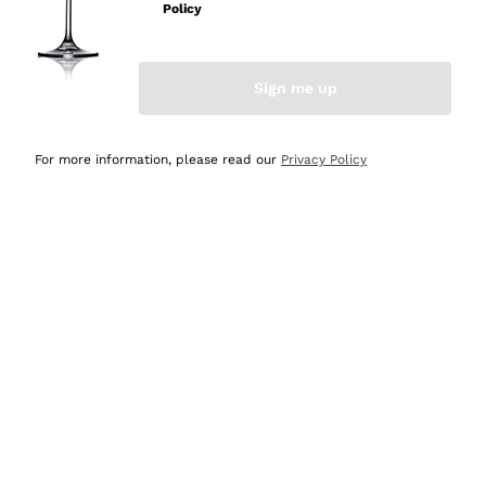
velocissima
Policy
Acquirente verificato
Sign me up
Ieri
Perfetti e attenti al cliente
For more information, please read our
Privacy Policy
Acquirente verificato
2 Giorni Fa
Semplice nell'uso, puntuali e veloci.
Acquirente verificato
2 Giorni Fa
Ottima come sempre!