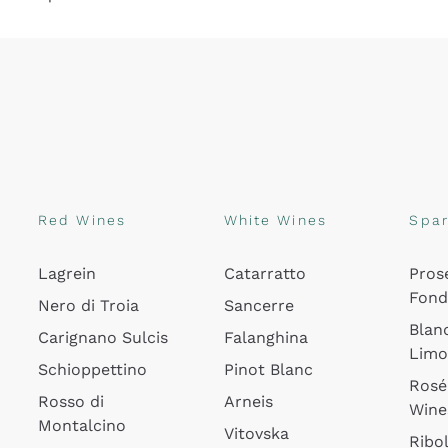
Red Wines
White Wines
Spar
Lagrein
Catarratto
Pros
Fon
Nero di Troia
Sancerre
Blan
Carignano Sulcis
Falanghina
Lim
Schioppettino
Pinot Blanc
Rosé
Rosso di
Arneis
Wine
Montalcino
Vitovska
Ribol