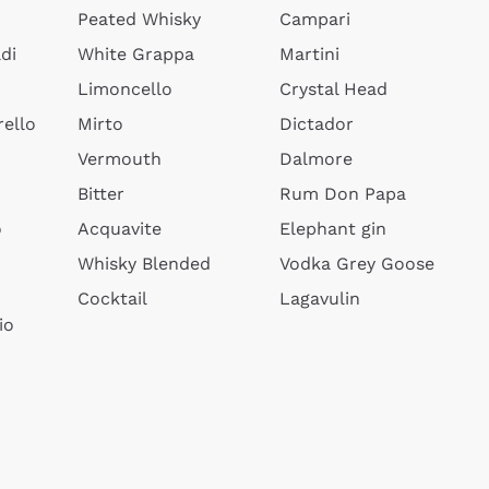
Peated Whisky
Campari
di
White Grappa
Martini
Limoncello
Crystal Head
ello
Mirto
Dictador
Vermouth
Dalmore
Bitter
Rum Don Papa
o
Acquavite
Elephant gin
Whisky Blended
Vodka Grey Goose
Cocktail
Lagavulin
io