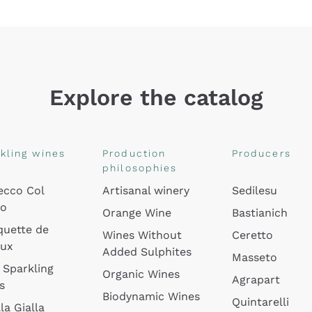
Explore the catalog
kling wines
Production
Producers
philosophies
ecco Col
Artisanal winery
Sedilesu
do
Orange Wine
Bastianich
quette de
Wines Without
Ceretto
oux
Added Sulphites
Masseto
 Sparkling
Organic Wines
Agrapart
s
Biodynamic Wines
Quintarelli
la Gialla