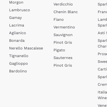
Morgon
Verdicchio
Spar
Lambrusco
Chenin Blanc
Fran
Gamay
Fiano
Lam
Lacrima
Spar
Vermentino
Aglianico
Asti
Sauvignon
Bonarda
Spar
Pinot Gris
Char
Nerello Mascalese
Pigato
Pros
Tignanello
Sauternes
Swee
Gaglioppo
Pinot Gris
Cart
Bardolino
Spar
Cre
Itali
Wine
Vene