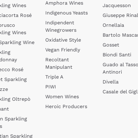
Amphora Wines
kling Wines
Jacquesson
Indigenous Yeasts
ciacorta Rosé
Giuseppe Rinal
Indipendent
brusco
Ornellaia
Winegrowers
kling Wines
Bartolo Mascar
Oxidative Style
 Sparkling Wine
Gosset
Vegan Friendly
kling
Biondi Santi
donnay
Recoltant
Guado al Tass
Manipulant
ecco Rosé
Antinori
Triple A
t Sparkling
Divella
PIWI
izze
Casale del Gigl
Women Wines
kling Oltrepò
Heroic Producers
mant
an Sparkling
s
tian Sparkling