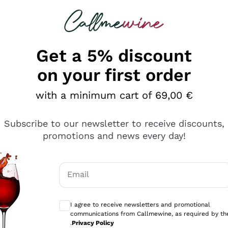
 looking for
Champagne
Sparkling Wines
Al
Get a 5% discount
on your first order
with a minimum cart of 69,00 €
Subscribe to our newsletter to receive discounts,
promotions and news every day!
Email
Optional consents to receive communicati
I agree to receive newsletters and promotional
communications from Callmewine, as required by th
se non è male ma secondo me ci sono alternative che hanno p
.
Privacy Policy