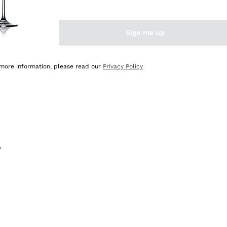
na e lo consiglio! 👍
Sign me up
 more information, please read our
Privacy Policy
.