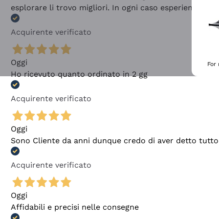
esplorare li trovo migliori. In ogni caso esperienza buo
Acquirente verificato
Oggi
For
Ho ricevuto quanto ordinato in 2 gg
Acquirente verificato
Oggi
Sono Cliente da anni dunque credo di aver detto tutto
Acquirente verificato
Oggi
Affidabili e precisi nelle consegne