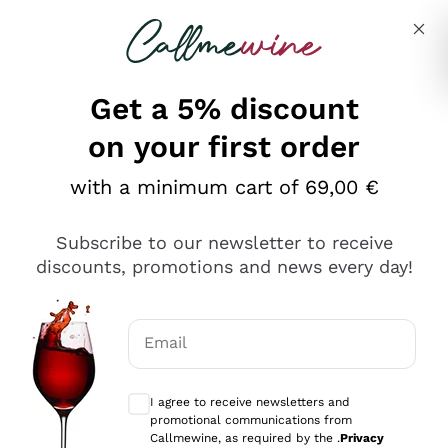
Skip to content
Describe what you are looking for
Get a 5% discount
on your first order
Ottimo
with a minimum cart of 69,00 €
4,5
/5
2.566
Subscribe to our newsletter to receive
recensioni
discounts, promotions and news every day!
Le nostre recensioni a 4 e 5 stelle.
Clicca qui per leggerle tutte >
Email
Precedente
Successivo
Optional consents to receive communicat
I agree to receive newsletters and
2 Giorni Fa
promotional communications from
Ordine tutto ok, niente da dire a riguardo. Il sito in se
Callmewine, as required by the .
Privacy