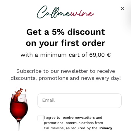
Skip to content
Describe what you are looking for
Get a 5% discount
on your first order
Ottimo
with a minimum cart of 69,00 €
4,5
/5
2.559
Subscribe to our newsletter to receive
recensioni
discounts, promotions and news every day!
Le nostre recensioni a 4 e 5 stelle.
Clicca qui per leggerle tutte >
Email
Precedente
Successivo
Optional consents to receive communicat
I agree to receive newsletters and
Oggi
promotional communications from
Il catalogo offre moltissime possibilità di scelta tra tanti
Callmewine, as required by the .
Privacy