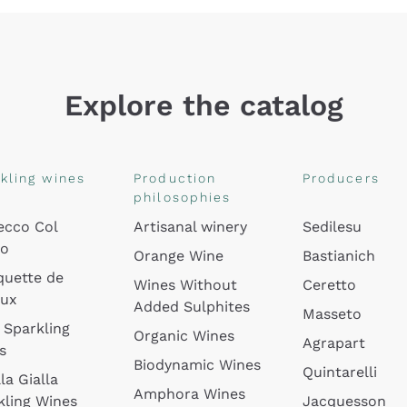
Explore the catalog
kling wines
Production
Producers
philosophies
ecco Col
Artisanal winery
Sedilesu
do
Orange Wine
Bastianich
quette de
Wines Without
Ceretto
oux
Added Sulphites
Masseto
 Sparkling
Organic Wines
Agrapart
s
Biodynamic Wines
Quintarelli
la Gialla
Amphora Wines
kling Wines
Jacquesson