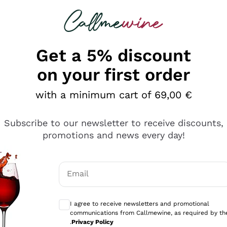
 looking for
Champagne
Sparkling Wines
Al
Get a 5% discount
on your first order
with a minimum cart of 69,00 €
Subscribe to our newsletter to receive discounts,
promotions and news every day!
Email
Optional consents to receive communicati
I agree to receive newsletters and promotional
communications from Callmewine, as required by th
tanti prodotti diversi e con un ampio range di prezzo. Le 
.
Privacy Policy