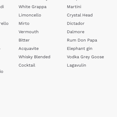
di
White Grappa
Martini
Limoncello
Crystal Head
ello
Mirto
Dictador
Vermouth
Dalmore
Bitter
Rum Don Papa
o
Acquavite
Elephant gin
Whisky Blended
Vodka Grey Goose
Cocktail
Lagavulin
io