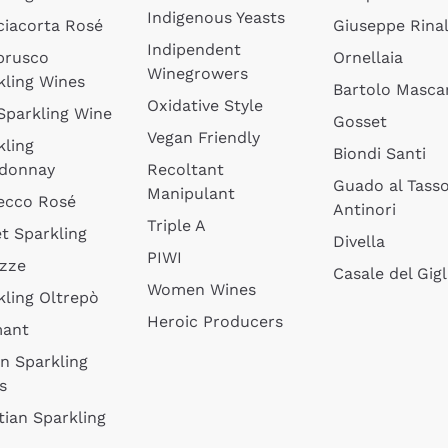
Indigenous Yeasts
ciacorta Rosé
Giuseppe Rinal
Indipendent
brusco
Ornellaia
Winegrowers
kling Wines
Bartolo Mascar
Oxidative Style
 Sparkling Wine
Gosset
Vegan Friendly
kling
Biondi Santi
donnay
Recoltant
Guado al Tass
Manipulant
ecco Rosé
Antinori
Triple A
t Sparkling
Divella
PIWI
izze
Casale del Gigl
Women Wines
kling Oltrepò
Heroic Producers
mant
an Sparkling
s
tian Sparkling