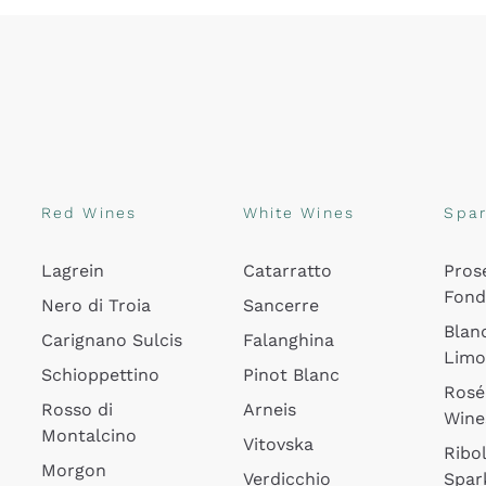
Red Wines
White Wines
Spar
Lagrein
Catarratto
Pros
Fon
Nero di Troia
Sancerre
Blan
Carignano Sulcis
Falanghina
Lim
Schioppettino
Pinot Blanc
Rosé
Rosso di
Arneis
Wine
Montalcino
Vitovska
Ribol
Morgon
Verdicchio
Spar