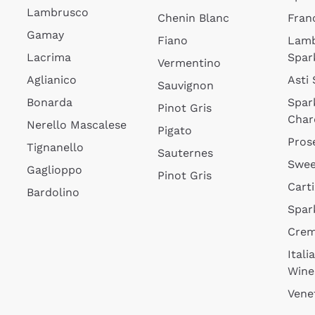
Lambrusco
Chenin Blanc
Fran
Gamay
Fiano
Lam
Lacrima
Spar
Vermentino
Aglianico
Asti
Sauvignon
Bonarda
Spar
Pinot Gris
Char
Nerello Mascalese
Pigato
Pros
Tignanello
Sauternes
Swee
Gaglioppo
Pinot Gris
Cart
Bardolino
Spar
Cre
Itali
Wine
Vene