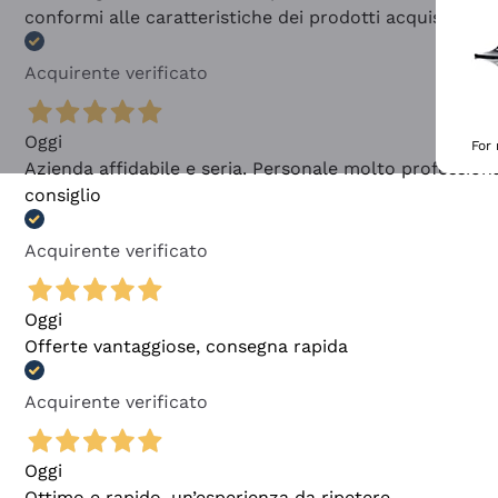
conformi alle caratteristiche dei prodotti acquistati
Acquirente verificato
Oggi
For
Azienda affidabile e seria. Personale molto profession
consiglio
Acquirente verificato
Oggi
Offerte vantaggiose, consegna rapida
Acquirente verificato
Oggi
Ottimo e rapido, un’esperienza da ripetere