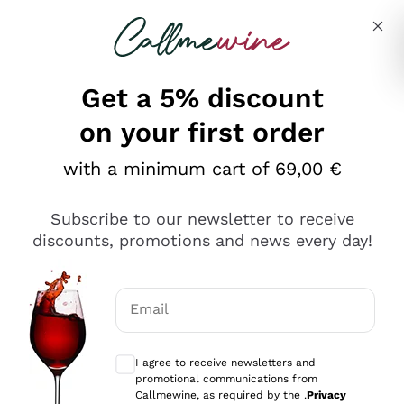
Skip to content
Describe what you are looking for
Get a 5% discount
on your first order
Ottimo
with a minimum cart of 69,00 €
4,5
/5
2.552
Subscribe to our newsletter to receive
recensioni
discounts, promotions and news every day!
Le nostre recensioni a 4 e 5 stelle.
Clicca qui per leggerle tutte >
Email
Precedente
Successivo
Optional consents to receive communicat
I agree to receive newsletters and
Oggi
promotional communications from
Ottima facilità di acquisto sul sito e consegna
Callmewine, as required by the .
Privacy