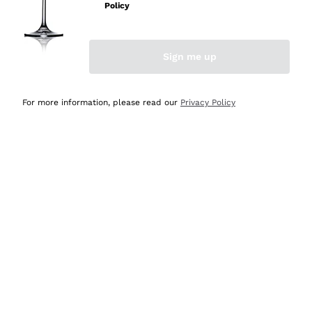
velocissima
Policy
Acquirente verificato
Sign me up
Ieri
Perfetti e attenti al cliente
For more information, please read our
Privacy Policy
Acquirente verificato
2 Giorni Fa
Semplice nell'uso, puntuali e veloci.
Acquirente verificato
2 Giorni Fa
Ottima come sempre!