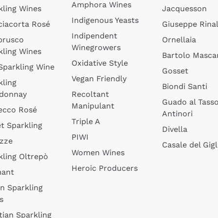
Amphora Wines
kling Wines
Jacquesson
Indigenous Yeasts
ciacorta Rosé
Giuseppe Rinal
Indipendent
brusco
Ornellaia
Winegrowers
kling Wines
Bartolo Mascar
Oxidative Style
 Sparkling Wine
Gosset
Vegan Friendly
kling
Biondi Santi
donnay
Recoltant
Guado al Tass
Manipulant
ecco Rosé
Antinori
Triple A
t Sparkling
Divella
PIWI
izze
Casale del Gigl
Women Wines
kling Oltrepò
Heroic Producers
mant
an Sparkling
s
tian Sparkling