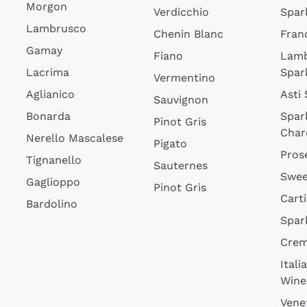
Morgon
Verdicchio
Spar
Lambrusco
Chenin Blanc
Fran
Gamay
Fiano
Lam
Lacrima
Spar
Vermentino
Aglianico
Asti
Sauvignon
Bonarda
Spar
Pinot Gris
Char
Nerello Mascalese
Pigato
Pros
Tignanello
Sauternes
Swee
Gaglioppo
Pinot Gris
Cart
Bardolino
Spar
Cre
Itali
Wine
Vene