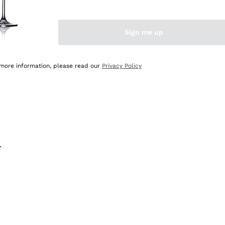
na e lo consiglio! 👍
Sign me up
 more information, please read our
Privacy Policy
.