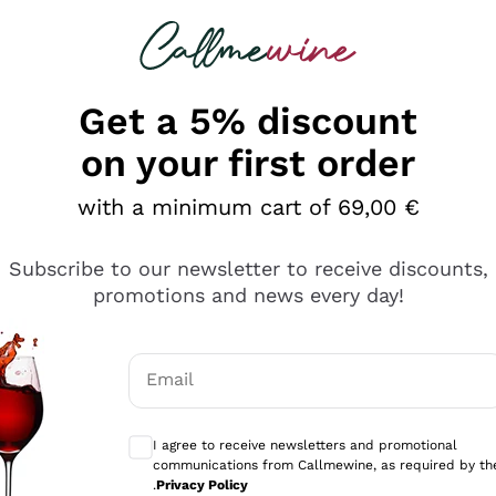
 looking for
Champagne
Sparkling Wines
Al
Get a 5% discount
on your first order
with a minimum cart of 69,00 €
Subscribe to our newsletter to receive discounts,
promotions and news every day!
Email
Optional consents to receive communicati
I agree to receive newsletters and promotional
communications from Callmewine, as required by th
se non è male ma secondo me ci sono alternative che hanno p
.
Privacy Policy