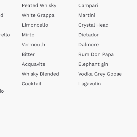
Peated Whisky
Campari
di
White Grappa
Martini
Limoncello
Crystal Head
ello
Mirto
Dictador
Vermouth
Dalmore
Bitter
Rum Don Papa
o
Acquavite
Elephant gin
Whisky Blended
Vodka Grey Goose
Cocktail
Lagavulin
io