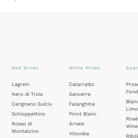
Red Wines
White Wines
Spar
Lagrein
Catarratto
Pros
Fon
Nero di Troia
Sancerre
Blan
Carignano Sulcis
Falanghina
Lim
Schioppettino
Pinot Blanc
Rosé
Rosso di
Arneis
Wine
Montalcino
Vitovska
Ribol