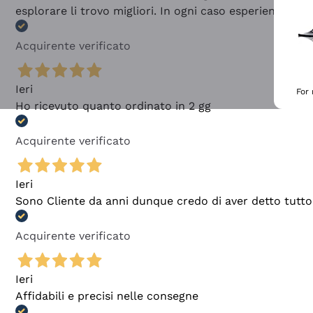
esplorare li trovo migliori. In ogni caso esperienza buo
Acquirente verificato
Ieri
For
Ho ricevuto quanto ordinato in 2 gg
Acquirente verificato
Ieri
Sono Cliente da anni dunque credo di aver detto tutto
Acquirente verificato
Ieri
Affidabili e precisi nelle consegne