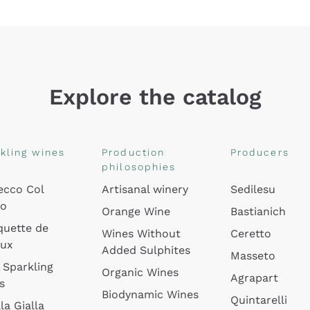
Explore the catalog
kling wines
Production
Producers
philosophies
ecco Col
Artisanal winery
Sedilesu
do
Orange Wine
Bastianich
quette de
Wines Without
Ceretto
oux
Added Sulphites
Masseto
 Sparkling
Organic Wines
Agrapart
s
Biodynamic Wines
Quintarelli
la Gialla