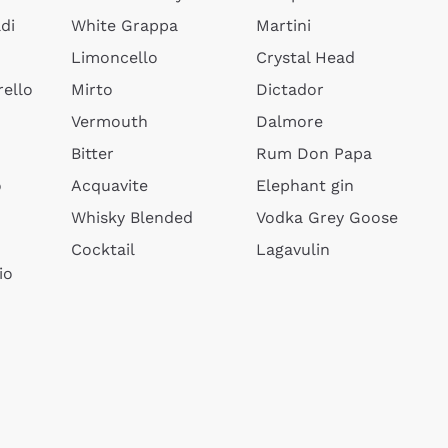
di
White Grappa
Martini
Limoncello
Crystal Head
ello
Mirto
Dictador
Vermouth
Dalmore
Bitter
Rum Don Papa
o
Acquavite
Elephant gin
Whisky Blended
Vodka Grey Goose
Cocktail
Lagavulin
io