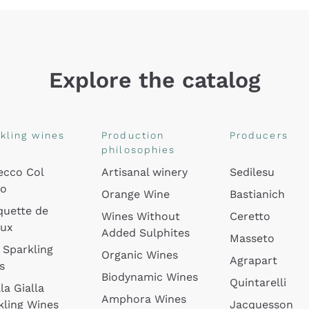
Explore the catalog
kling wines
Production
Producers
philosophies
ecco Col
Artisanal winery
Sedilesu
do
Orange Wine
Bastianich
quette de
Wines Without
Ceretto
oux
Added Sulphites
Masseto
 Sparkling
Organic Wines
Agrapart
s
Biodynamic Wines
Quintarelli
la Gialla
Amphora Wines
kling Wines
Jacquesson