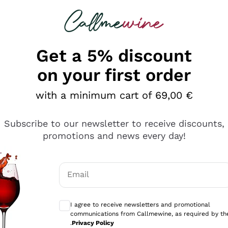
 looking for
Champagne
Sparkling Wines
Al
Get a 5% discount
on your first order
with a minimum cart of 69,00 €
Subscribe to our newsletter to receive discounts,
promotions and news every day!
Email
Optional consents to receive communicati
I agree to receive newsletters and promotional
communications from Callmewine, as required by th
tanti prodotti diversi e con un ampio range di prezzo. Le 
.
Privacy Policy