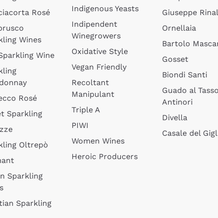
Indigenous Yeasts
ciacorta Rosé
Giuseppe Rinal
Indipendent
brusco
Ornellaia
Winegrowers
kling Wines
Bartolo Mascar
Oxidative Style
 Sparkling Wine
Gosset
Vegan Friendly
kling
Biondi Santi
donnay
Recoltant
Guado al Tass
Manipulant
ecco Rosé
Antinori
Triple A
t Sparkling
Divella
PIWI
izze
Casale del Gigl
Women Wines
kling Oltrepò
Heroic Producers
mant
an Sparkling
s
tian Sparkling