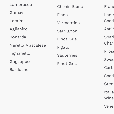
Lambrusco
Chenin Blanc
Fran
Gamay
Fiano
Lam
Lacrima
Spar
Vermentino
Aglianico
Asti
Sauvignon
Bonarda
Spar
Pinot Gris
Char
Nerello Mascalese
Pigato
Pros
Tignanello
Sauternes
Swee
Gaglioppo
Pinot Gris
Cart
Bardolino
Spar
Cre
Itali
Wine
Vene