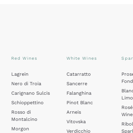
Red Wines
White Wines
Spar
Lagrein
Catarratto
Pros
Fon
Nero di Troia
Sancerre
Blan
Carignano Sulcis
Falanghina
Lim
Schioppettino
Pinot Blanc
Rosé
Rosso di
Arneis
Wine
Montalcino
Vitovska
Ribol
Morgon
Verdicchio
Spar