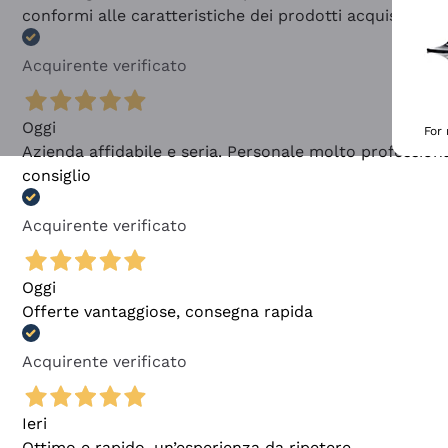
conformi alle caratteristiche dei prodotti acquistati
Acquirente verificato
Oggi
For
Azienda affidabile e seria. Personale molto profession
consiglio
Acquirente verificato
Oggi
Offerte vantaggiose, consegna rapida
Acquirente verificato
Ieri
Ottimo e rapido, un’esperienza da ripetere