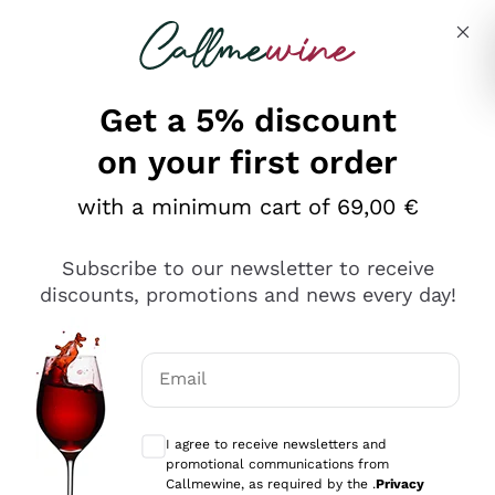
Skip to content
Describe what you are looking for
Get a 5% discount
on your first order
Ottimo
with a minimum cart of 69,00 €
4,5
/5
2.566
Subscribe to our newsletter to receive
recensioni
discounts, promotions and news every day!
Le nostre recensioni a 4 e 5 stelle.
Clicca qui per leggerle tutte >
Email
Precedente
Successivo
Optional consents to receive communicat
I agree to receive newsletters and
Ieri
promotional communications from
Ordine tutto ok, niente da dire a riguardo. Il sito in se
Callmewine, as required by the .
Privacy