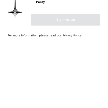
Policy
Acquirente verificato
Sign me up
Ieri
Semplice nell'uso, puntuali e veloci.
For more information, please read our
Privacy Policy
Acquirente verificato
Ieri
Ottima come sempre!
Acquirente verificato
2 Giorni Fa
Buona esperienza
Acquirente verificato