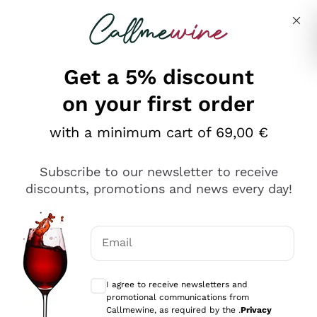
Skip to content
Describe what you are looking for
Get a 5% discount
on your first order
Ottimo
with a minimum cart of 69,00 €
4,5
/5
2.551
Subscribe to our newsletter to receive
recensioni
discounts, promotions and news every day!
Le nostre recensioni a 4 e 5 stelle.
Clicca qui per leggerle tutte >
Email
Precedente
Successivo
Optional consents to receive communicat
I agree to receive newsletters and
Oggi
promotional communications from
Perfetti e attenti al cliente
Callmewine, as required by the .
Privacy