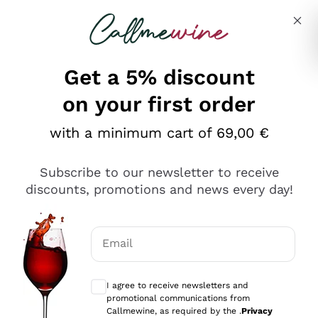
Skip to content
Describe what you are looking for
Get a 5% discount
on your first order
Ottimo
with a minimum cart of 69,00 €
4,5
/5
2.567
Subscribe to our newsletter to receive
recensioni
discounts, promotions and news every day!
Le nostre recensioni a 4 e 5 stelle.
Clicca qui per leggerle tutte >
Email
Precedente
Successivo
Optional consents to receive communicat
I agree to receive newsletters and
Oggi
promotional communications from
Ottimo servizio!
Callmewine, as required by the .
Privacy