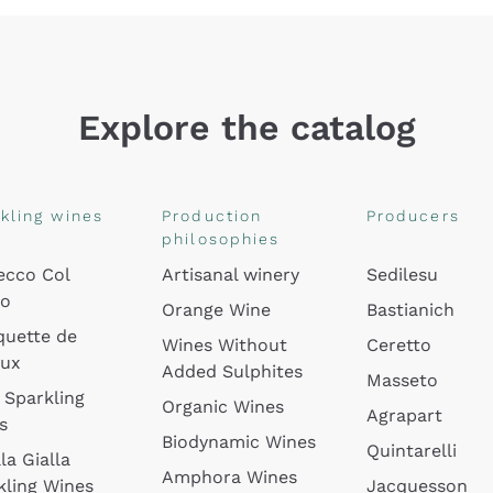
Explore the catalog
kling wines
Production
Producers
philosophies
ecco Col
Artisanal winery
Sedilesu
do
Orange Wine
Bastianich
quette de
Wines Without
Ceretto
oux
Added Sulphites
Masseto
 Sparkling
Organic Wines
Agrapart
s
Biodynamic Wines
Quintarelli
la Gialla
Amphora Wines
kling Wines
Jacquesson