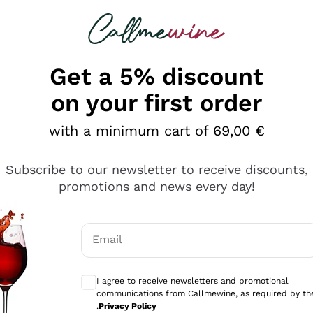
 looking for
Champagne
Sparkling Wines
Al
Get a 5% discount
on your first order
with a minimum cart of 69,00 €
Subscribe to our newsletter to receive discounts,
promotions and news every day!
Email
Optional consents to receive communicati
I agree to receive newsletters and promotional
communications from Callmewine, as required by th
tanti prodotti diversi e con un ampio range di prezzo. Le 
.
Privacy Policy