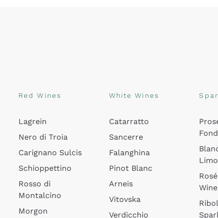
Red Wines
White Wines
Spar
Lagrein
Catarratto
Pros
Fon
Nero di Troia
Sancerre
Blan
Carignano Sulcis
Falanghina
Lim
Schioppettino
Pinot Blanc
Rosé
Rosso di
Arneis
Wine
Montalcino
Vitovska
Ribol
Morgon
Verdicchio
Spar