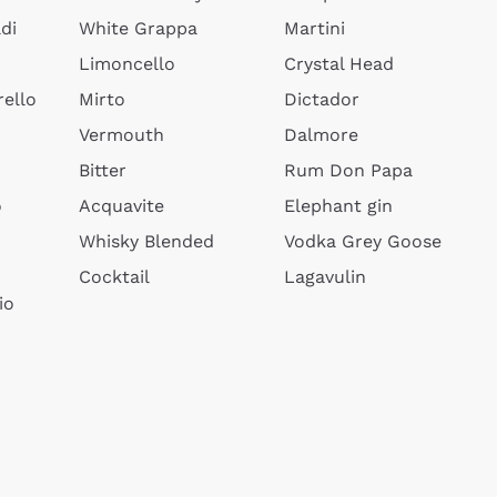
di
White Grappa
Martini
Limoncello
Crystal Head
ello
Mirto
Dictador
Vermouth
Dalmore
Bitter
Rum Don Papa
o
Acquavite
Elephant gin
Whisky Blended
Vodka Grey Goose
Cocktail
Lagavulin
io