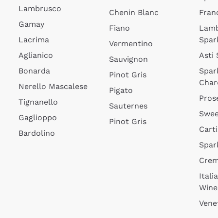
Lambrusco
Chenin Blanc
Fran
Gamay
Fiano
Lam
Lacrima
Spar
Vermentino
Aglianico
Asti
Sauvignon
Bonarda
Spar
Pinot Gris
Char
Nerello Mascalese
Pigato
Pros
Tignanello
Sauternes
Swee
Gaglioppo
Pinot Gris
Cart
Bardolino
Spar
Cre
Itali
Wine
Vene