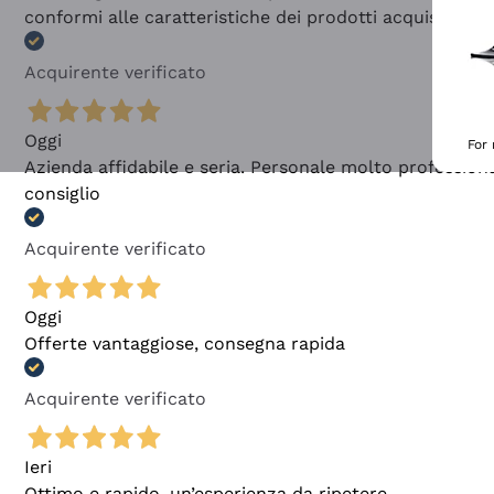
conformi alle caratteristiche dei prodotti acquistati
Acquirente verificato
Oggi
For
Azienda affidabile e seria. Personale molto profession
consiglio
Acquirente verificato
Oggi
Offerte vantaggiose, consegna rapida
Acquirente verificato
Ieri
Ottimo e rapido, un’esperienza da ripetere