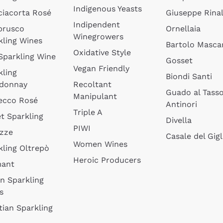
Indigenous Yeasts
ciacorta Rosé
Giuseppe Rinal
Indipendent
brusco
Ornellaia
Winegrowers
kling Wines
Bartolo Mascar
Oxidative Style
 Sparkling Wine
Gosset
Vegan Friendly
kling
Biondi Santi
donnay
Recoltant
Guado al Tass
Manipulant
ecco Rosé
Antinori
Triple A
t Sparkling
Divella
PIWI
izze
Casale del Gigl
Women Wines
kling Oltrepò
Heroic Producers
mant
an Sparkling
s
tian Sparkling