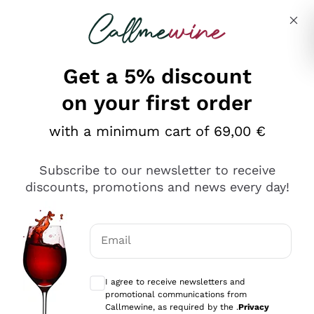
Skip to content
Describe what you are looking for
Get a 5% discount
on your first order
Ottimo
with a minimum cart of 69,00 €
4,5
/5
2.551
Subscribe to our newsletter to receive
recensioni
discounts, promotions and news every day!
Le nostre recensioni a 4 e 5 stelle.
Clicca qui per leggerle tutte >
Email
Precedente
Successivo
Optional consents to receive communicat
I agree to receive newsletters and
Oggi
promotional communications from
Perfetti e attenti al cliente
Callmewine, as required by the .
Privacy