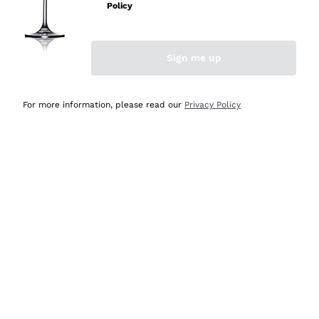
Policy
Acquirente verificato
Sign me up
Ieri
Semplice nell'uso, puntuali e veloci.
For more information, please read our
Privacy Policy
Acquirente verificato
Ieri
Ottima come sempre!
Acquirente verificato
2 Giorni Fa
Buona esperienza
Acquirente verificato