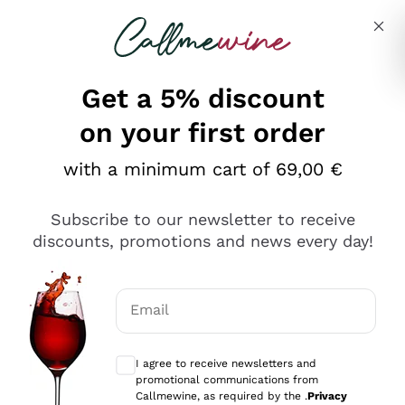
Skip to content
Describe what you are looking for
Get a 5% discount
on your first order
Ottimo
with a minimum cart of 69,00 €
4,5
/5
2.566
Subscribe to our newsletter to receive
recensioni
discounts, promotions and news every day!
Le nostre recensioni a 4 e 5 stelle.
Clicca qui per leggerle tutte >
Email
Precedente
Successivo
Optional consents to receive communicat
I agree to receive newsletters and
Ieri
promotional communications from
Ordine tutto ok, niente da dire a riguardo. Il sito in se
Callmewine, as required by the .
Privacy