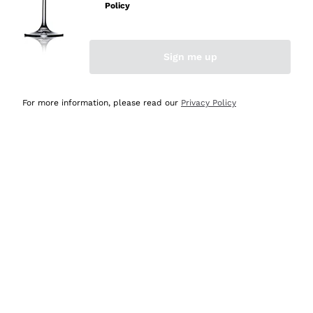
velocissima
Policy
Acquirente verificato
Sign me up
Ieri
Perfetti e attenti al cliente
For more information, please read our
Privacy Policy
Acquirente verificato
Ieri
Semplice nell'uso, puntuali e veloci.
Acquirente verificato
Ieri
Ottima come sempre!