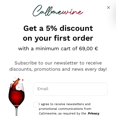
Skip to content
Describe what you are looking for
Get a 5% discount
on your first order
Ottimo
with a minimum cart of 69,00 €
4,5
/5
2.552
Subscribe to our newsletter to receive
recensioni
discounts, promotions and news every day!
Le nostre recensioni a 4 e 5 stelle.
Clicca qui per leggerle tutte >
Email
Precedente
Successivo
Optional consents to receive communicat
I agree to receive newsletters and
Oggi
promotional communications from
Ottima facilità di acquisto sul sito e consegna
Callmewine, as required by the .
Privacy