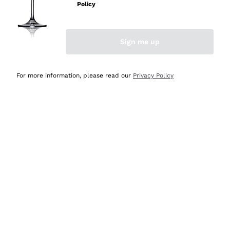
velocissima
Policy
Acquirente verificato
Sign me up
Ieri
Perfetti e attenti al cliente
For more information, please read our
Privacy Policy
Acquirente verificato
2 Giorni Fa
Semplice nell'uso, puntuali e veloci.
Acquirente verificato
2 Giorni Fa
Ottima come sempre!