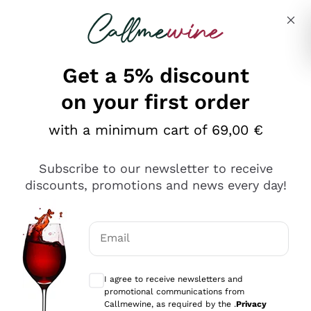
Skip to content
Describe what you are looking for
Get a 5% discount
on your first order
Ottimo
with a minimum cart of 69,00 €
4,5
/5
2.552
Subscribe to our newsletter to receive
recensioni
discounts, promotions and news every day!
Le nostre recensioni a 4 e 5 stelle.
Clicca qui per leggerle tutte >
Email
Precedente
Successivo
Optional consents to receive communicat
I agree to receive newsletters and
Oggi
promotional communications from
Ottima facilità di acquisto sul sito e consegna
Callmewine, as required by the .
Privacy