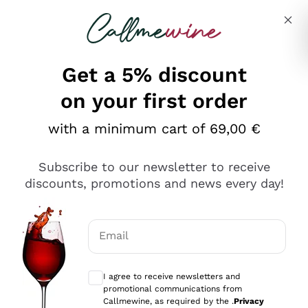
Skip to content
Describe what you are looking for
Get a 5% discount
on your first order
Ottimo
with a minimum cart of 69,00 €
4,5
/5
2.566
Subscribe to our newsletter to receive
recensioni
discounts, promotions and news every day!
Le nostre recensioni a 4 e 5 stelle.
Clicca qui per leggerle tutte >
Email
Precedente
Successivo
Optional consents to receive communicat
I agree to receive newsletters and
Ieri
promotional communications from
Ordine tutto ok, niente da dire a riguardo. Il sito in se
Callmewine, as required by the .
Privacy