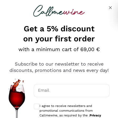
Skip to content
Describe what you are looking for
Get a 5% discount
on your first order
Ottimo
with a minimum cart of 69,00 €
4,5
/5
2.567
Subscribe to our newsletter to receive
recensioni
discounts, promotions and news every day!
Le nostre recensioni a 4 e 5 stelle.
Clicca qui per leggerle tutte >
Email
Precedente
Successivo
Optional consents to receive communicat
I agree to receive newsletters and
Oggi
promotional communications from
Ottimo servizio!
Callmewine, as required by the .
Privacy