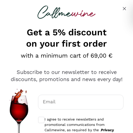
Skip to content
Describe what you are looking for
Get a 5% discount
on your first order
Ottimo
with a minimum cart of 69,00 €
4,5
/5
2.566
Subscribe to our newsletter to receive
recensioni
discounts, promotions and news every day!
Le nostre recensioni a 4 e 5 stelle.
Clicca qui per leggerle tutte >
Email
Precedente
Successivo
Optional consents to receive communicat
I agree to receive newsletters and
Oggi
promotional communications from
Ordine tutto ok, niente da dire a riguardo. Il sito in se
Callmewine, as required by the .
Privacy