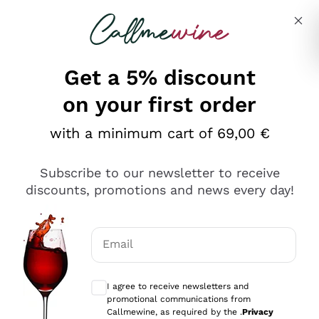
Skip to content
Describe what you are looking for
Get a 5% discount
on your first order
Ottimo
with a minimum cart of 69,00 €
4,5
/5
2.561
Subscribe to our newsletter to receive
recensioni
discounts, promotions and news every day!
Le nostre recensioni a 4 e 5 stelle.
Clicca qui per leggerle tutte >
Email
Precedente
Successivo
Optional consents to receive communicat
I agree to receive newsletters and
Oggi
promotional communications from
Acquisto semplice nelle modalità, gestito con rapidità e
Callmewine, as required by the .
Privacy