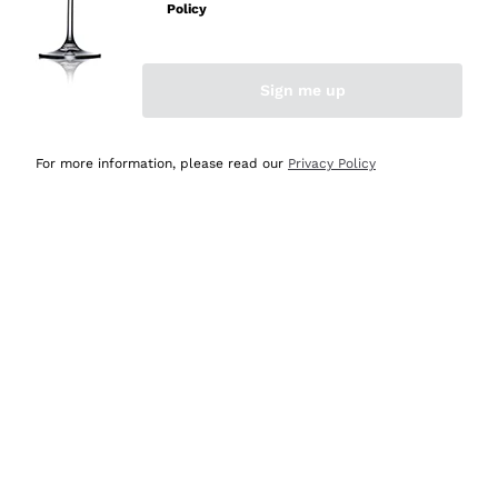
professionalità
Policy
Acquirente verificato
Sign me up
Ieri
Seri affidabili
For more information, please read our
Privacy Policy
Acquirente verificato
Ieri
Il catalogo offre moltissime possibilità di scelta tra tanti
prodotti diversi e con un ampio range di prezzo. Le
indicazioni dei consulenti sono estremamente chiare e
conformi alle caratteristiche dei prodotti acquistati
Acquirente verificato