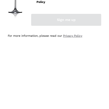
professionalità
Policy
Acquirente verificato
Sign me up
Oggi
Seri affidabili
For more information, please read our
Privacy Policy
Acquirente verificato
Ieri
Il catalogo offre moltissime possibilità di scelta tra tanti
prodotti diversi e con un ampio range di prezzo. Le
indicazioni dei consulenti sono estremamente chiare e
conformi alle caratteristiche dei prodotti acquistati
Acquirente verificato