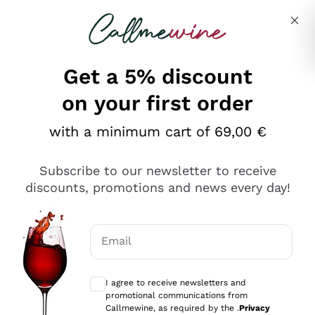
Skip to content
Describe what you are looking for
Get a 5% discount
on your first order
Ottimo
with a minimum cart of 69,00 €
4,5
/5
2.561
Subscribe to our newsletter to receive
recensioni
discounts, promotions and news every day!
Le nostre recensioni a 4 e 5 stelle.
Clicca qui per leggerle tutte >
Email
Precedente
Successivo
Optional consents to receive communicat
I agree to receive newsletters and
Oggi
promotional communications from
Acquisto semplice nelle modalità, gestito con rapidità e
Callmewine, as required by the .
Privacy