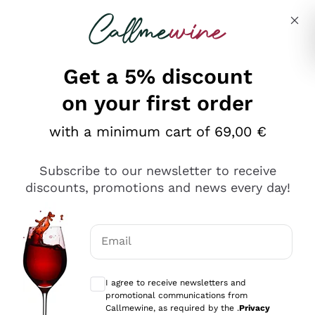
Skip to content
Describe what you are looking for
Get a 5% discount
on your first order
Ottimo
with a minimum cart of 69,00 €
4,5
/5
2.566
Subscribe to our newsletter to receive
recensioni
discounts, promotions and news every day!
Le nostre recensioni a 4 e 5 stelle.
Clicca qui per leggerle tutte >
Email
Precedente
Successivo
Optional consents to receive communicat
I agree to receive newsletters and
Oggi
promotional communications from
Ordine tutto ok, niente da dire a riguardo. Il sito in se
Callmewine, as required by the .
Privacy