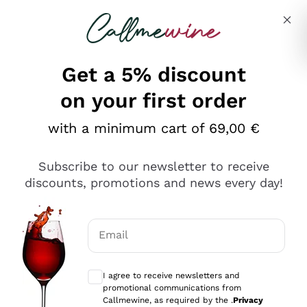
Skip to content
Describe what you are looking for
Get a 5% discount
on your first order
Ottimo
with a minimum cart of 69,00 €
4,5
/5
2.561
Subscribe to our newsletter to receive
recensioni
discounts, promotions and news every day!
Le nostre recensioni a 4 e 5 stelle.
Clicca qui per leggerle tutte >
Email
Precedente
Successivo
Optional consents to receive communicat
I agree to receive newsletters and
Oggi
promotional communications from
Acquisto semplice nelle modalità, gestito con rapidità e
Callmewine, as required by the .
Privacy