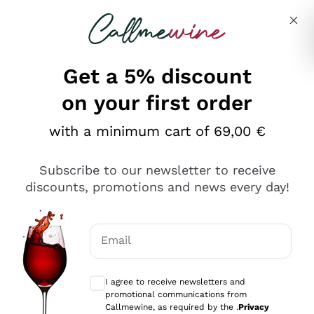
Skip to content
Describe what you are looking for
Get a 5% discount
on your first order
Ottimo
with a minimum cart of 69,00 €
4,5
/5
2.552
Subscribe to our newsletter to receive
recensioni
discounts, promotions and news every day!
Le nostre recensioni a 4 e 5 stelle.
Clicca qui per leggerle tutte >
Email
Precedente
Successivo
Optional consents to receive communicat
I agree to receive newsletters and
Oggi
promotional communications from
Ottima facilità di acquisto sul sito e consegna
Callmewine, as required by the .
Privacy