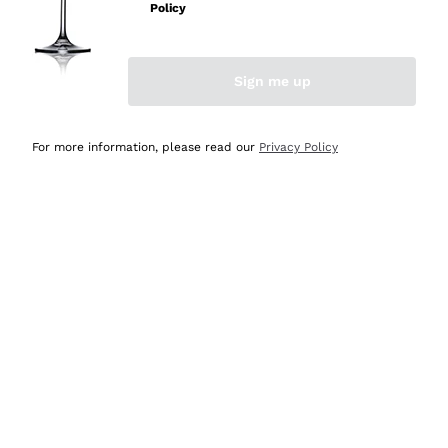
velocissima
Policy
Acquirente verificato
Sign me up
Ieri
Perfetti e attenti al cliente
For more information, please read our
Privacy Policy
Acquirente verificato
2 Giorni Fa
Semplice nell'uso, puntuali e veloci.
Acquirente verificato
2 Giorni Fa
Ottima come sempre!