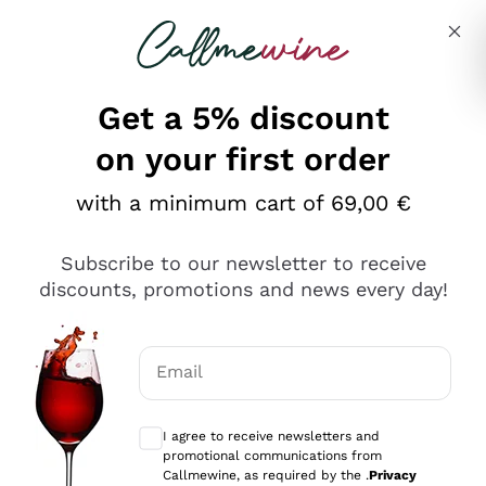
Skip to content
Describe what you are looking for
Get a 5% discount
on your first order
Ottimo
with a minimum cart of 69,00 €
4,5
/5
2.566
Subscribe to our newsletter to receive
recensioni
discounts, promotions and news every day!
Le nostre recensioni a 4 e 5 stelle.
Clicca qui per leggerle tutte >
Email
Precedente
Successivo
Optional consents to receive communicat
I agree to receive newsletters and
Oggi
promotional communications from
Ordine tutto ok, niente da dire a riguardo. Il sito in se
Callmewine, as required by the .
Privacy