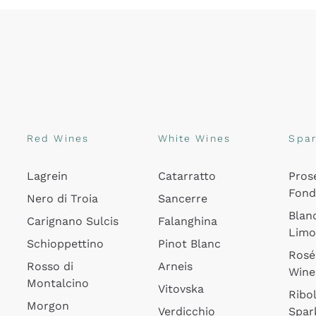
Red Wines
White Wines
Spar
Lagrein
Catarratto
Pros
Fon
Nero di Troia
Sancerre
Blan
Carignano Sulcis
Falanghina
Lim
Schioppettino
Pinot Blanc
Rosé
Rosso di
Arneis
Wine
Montalcino
Vitovska
Ribol
Morgon
Verdicchio
Spar