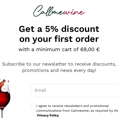
 looking for
Champagne
Sparkling Wines
Al
Get a 5% discount
on your first order
with a minimum cart of 69,00 €
Subscribe to our newsletter to receive discounts,
promotions and news every day!
Email
Optional consents to receive communicati
I agree to receive newsletters and promotional
communications from Callmewine, as required by th
e professionalità
.
Privacy Policy