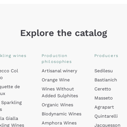
Explore the catalog
kling wines
Production
Producers
philosophies
ecco Col
Artisanal winery
Sedilesu
do
Orange Wine
Bastianich
quette de
Wines Without
Ceretto
oux
Added Sulphites
Masseto
 Sparkling
Organic Wines
Agrapart
s
Biodynamic Wines
Quintarelli
la Gialla
Amphora Wines
kling Wines
Jacquesson