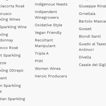
Indigenous Yeasts
ciacorta Rosé
Giuseppe Rinal
Indipendent
brusco
Ornellaia
Winegrowers
kling Wines
Bartolo Mascar
Oxidative Style
 Sparkling Wine
Gosset
Vegan Friendly
kling
Biondi Santi
donnay
Recoltant
Guado al Tass
Manipulant
ecco Rosé
Antinori
Triple A
t Sparkling
Divella
PIWI
izze
Casale del Gigl
Women Wines
kling Oltrepò
Heroic Producers
mant
an Sparkling
s
tian Sparkling