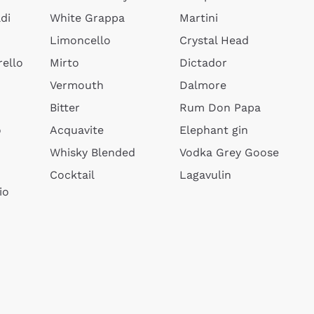
di
White Grappa
Martini
Limoncello
Crystal Head
ello
Mirto
Dictador
Vermouth
Dalmore
Bitter
Rum Don Papa
o
Acquavite
Elephant gin
Whisky Blended
Vodka Grey Goose
Cocktail
Lagavulin
io