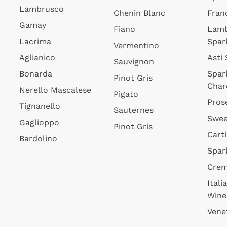
Lambrusco
Chenin Blanc
Fran
Gamay
Fiano
Lam
Lacrima
Spar
Vermentino
Aglianico
Asti
Sauvignon
Bonarda
Spar
Pinot Gris
Char
Nerello Mascalese
Pigato
Pros
Tignanello
Sauternes
Swee
Gaglioppo
Pinot Gris
Cart
Bardolino
Spar
Cre
Itali
Wine
Vene