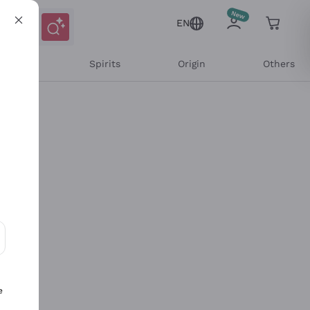
EN
l Wines
Spirits
Origin
Others
ons and personalized offers
e