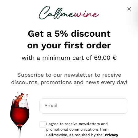
Skip to content
Describe what you are looking for
Get a 5% discount
on your first order
Ottimo
with a minimum cart of 69,00 €
4,5
/5
2.559
Subscribe to our newsletter to receive
recensioni
discounts, promotions and news every day!
Le nostre recensioni a 4 e 5 stelle.
Clicca qui per leggerle tutte >
Email
Precedente
Successivo
Optional consents to receive communicat
I agree to receive newsletters and
Oggi
promotional communications from
Il catalogo offre moltissime possibilità di scelta tra tanti
Callmewine, as required by the .
Privacy