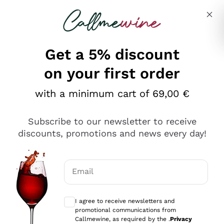
Skip to content
Describe what you are looking for
Get a 5% discount
on your first order
Ottimo
with a minimum cart of 69,00 €
4,5
/5
2.566
Subscribe to our newsletter to receive
recensioni
discounts, promotions and news every day!
Le nostre recensioni a 4 e 5 stelle.
Clicca qui per leggerle tutte >
Email
Precedente
Successivo
Optional consents to receive communicat
I agree to receive newsletters and
Oggi
promotional communications from
Ordine tutto ok, niente da dire a riguardo. Il sito in se
Callmewine, as required by the .
Privacy