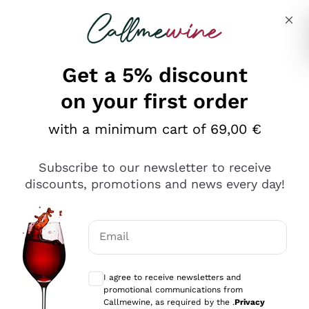
Skip to content
Describe what you are looking for
Get a 5% discount
on your first order
Ottimo
with a minimum cart of 69,00 €
4,5
/5
2.551
Subscribe to our newsletter to receive
recensioni
discounts, promotions and news every day!
Le nostre recensioni a 4 e 5 stelle.
Clicca qui per leggerle tutte >
Email
Precedente
Successivo
Optional consents to receive communicat
I agree to receive newsletters and
Oggi
promotional communications from
Perfetti e attenti al cliente
Callmewine, as required by the .
Privacy