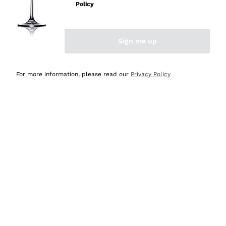
Policy
Acquirente verificato
Sign me up
Ieri
Semplice nell'uso, puntuali e veloci.
For more information, please read our
Privacy Policy
Acquirente verificato
Ieri
Ottima come sempre!
Acquirente verificato
2 Giorni Fa
Buona esperienza
Acquirente verificato