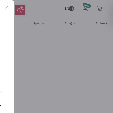
EN
l Wines
Spirits
Origin
Others
ons and personalized offers
e