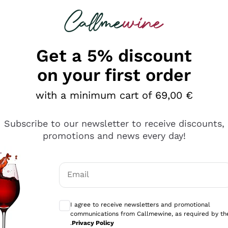
 looking for
Champagne
Sparkling Wines
Al
Get a 5% discount
on your first order
with a minimum cart of 69,00 €
Subscribe to our newsletter to receive discounts,
promotions and news every day!
Email
Optional consents to receive communicati
I agree to receive newsletters and promotional
communications from Callmewine, as required by th
.
Privacy Policy