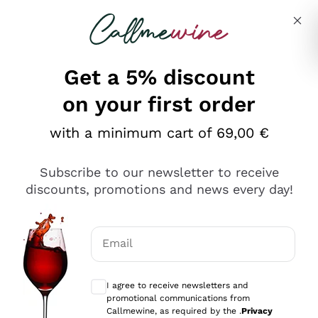
Skip to content
Describe what you are looking for
Get a 5% discount
on your first order
Ottimo
with a minimum cart of 69,00 €
4,5
/5
2.566
Subscribe to our newsletter to receive
recensioni
discounts, promotions and news every day!
Le nostre recensioni a 4 e 5 stelle.
Clicca qui per leggerle tutte >
Email
Precedente
Successivo
Optional consents to receive communicat
I agree to receive newsletters and
Oggi
promotional communications from
Ordine tutto ok, niente da dire a riguardo. Il sito in se
Callmewine, as required by the .
Privacy