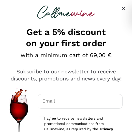
Skip to content
Describe what you are looking for
Get a 5% discount
on your first order
Ottimo
with a minimum cart of 69,00 €
4,5
/5
2.566
Subscribe to our newsletter to receive
recensioni
discounts, promotions and news every day!
Le nostre recensioni a 4 e 5 stelle.
Clicca qui per leggerle tutte >
Email
Precedente
Successivo
Optional consents to receive communicat
I agree to receive newsletters and
Ieri
promotional communications from
Ordine tutto ok, niente da dire a riguardo. Il sito in se
Callmewine, as required by the .
Privacy